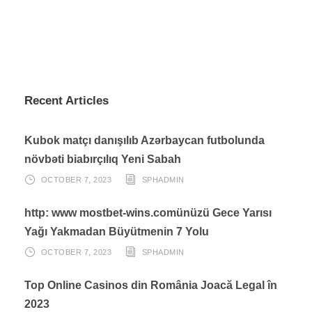
Recent Articles
Kubok matçı danışılıb Azərbaycan futbolunda
növbəti biabırçılıq Yeni Sabah
OCTOBER 7, 2023
SPHADMIN
http: www mostbet-wins.comünüzü Gece Yarısı
Yağı Yakmadan Büyütmenin 7 Yolu
OCTOBER 7, 2023
SPHADMIN
Top Online Casinos din România Joacă Legal în
2023