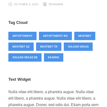
OCTOBER 5, 2023
SPHADMIN
Tag Cloud
ARTOFTHEPOT
ARTOFTHEPOT RO
MOSTBET
MOSTBET AZ
MOSTBET TR
VULKAN VEGAS
VULKAN VEGAS DE
КАЗИНО
Text Widget
Nulla vitae elit libero, a pharetra augue. Nulla vitae
elit libero, a pharetra augue. Nulla vitae elit libero, a
pharetra augue. Donec sed odio dui. Etiam porta sem