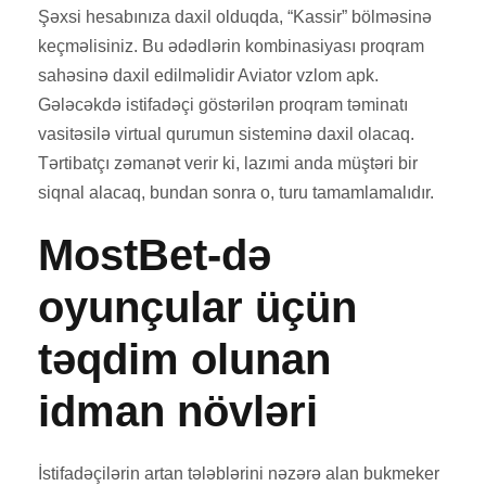
Şəxsi hesabınıza daxil olduqda, “Kassir” bölməsinə
keçməlisiniz. Bu ədədlərin kombinasiyası proqram
sahəsinə daxil edilməlidir Aviator vzlom apk.
Gələcəkdə istifadəçi göstərilən proqram təminatı
vasitəsilə virtual qurumun sisteminə daxil olacaq.
Tərtibatçı zəmanət verir ki, lazımi anda müştəri bir
siqnal alacaq, bundan sonra o, turu tamamlamalıdır.
MostBet-də
oyunçular üçün
təqdim olunan
idman növləri
İstifadəçilərin artan tələblərini nəzərə alan bukmeker