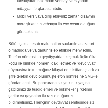
funskiyaları baxımdan vebsayt versiyadan
müəyyən fərqlərə sahibdir.
Mobil versiyaya giriş etdiyiniz zaman dizaynın
mərc şirkətinin vebsaytı ilə çox oxşar olduğunu
görəcəksiniz.
Bütün şəxsi hesab məlumatları saxlanılması zəruri
olmadıqda və ya qanun tələb etdikdə məhv edilir.
Telefon nömrəsi ilə qeydiyyatdan keçmək üçün ölkə
kodu ilə birlikdə nömrəni daxi letmək və “qeydiyyat”
düyməsinə toxunmağınız kifayət edir. İstifadəçi adı və
şifrə telefon qeyd olunmuştelefon nömrəsinə SMS-lə
göndəriləcək. Bu pəncərədə siz yetkinlik yaşına
çatdığınızı da təsdiqləməli və bukmeker şirkətinin
şərtlər və qaydaları ilə razı olduğunuzu
bildirməlisiniz. Həmçinin qeydiyyat səhifəsində siz