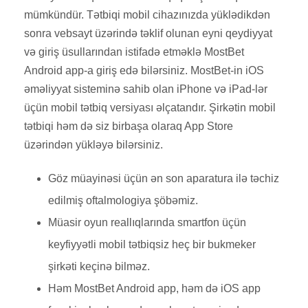
mümkündür. Tətbiqi mobil cihazınızda yüklədikdən
sonra vebsayt üzərində təklif olunan eyni qeydiyyat
və giriş üsullarından istifadə etməklə MostBet
Android app-a giriş edə bilərsiniz. MostBet-in iOS
əməliyyat sisteminə sahib olan iPhone və iPad-lər
üçün mobil tətbiq versiyası əlçatandır. Şirkətin mobil
tətbiqi həm də siz birbaşa olaraq App Store
üzərindən yükləyə bilərsiniz.
Göz müayinəsi üçün ən son aparatura ilə təchiz
edilmiş oftalmologiya şöbəmiz.
Müasir oyun reallıqlarında smartfon üçün
keyfiyyətli mobil tətbiqsiz heç bir bukmeker
şirkəti keçinə bilməz.
Həm MostBet Android app, həm də iOS app