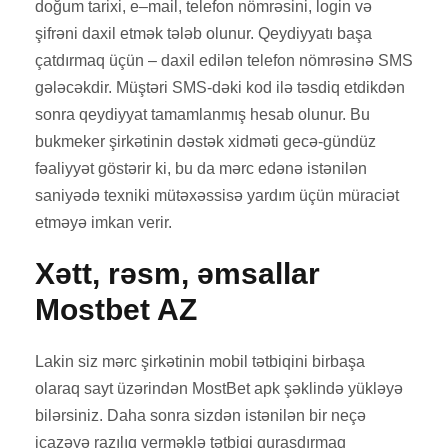
doğum tarixi, e–mail, telefon nömrəsini, login və
şifrəni daxil etmək tələb olunur. Qeydiyyatı başa
çatdırmaq üçün – daxil edilən telefon nömrəsinə SMS
gələcəkdir. Müştəri SMS-dəki kod ilə təsdiq etdikdən
sonra qeydiyyat tamamlanmış hesab olunur. Bu
bukmeker şirkətinin dəstək xidməti gecə-gündüz
fəaliyyət göstərir ki, bu da mərc edənə istənilən
saniyədə texniki mütəxəssisə yardım üçün müraciət
etməyə imkan verir.
Xətt, rəsm, əmsallar
Mostbet AZ
Lakin siz mərc şirkətinin mobil tətbiqini birbaşa
olaraq sayt üzərindən MostBet apk şəklində yükləyə
bilərsiniz. Daha sonra sizdən istənilən bir neçə
icazəyə razılıq verməklə tətbiqi quraşdırmaq