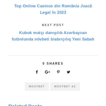
Top Online Casinos din România Joacă
Legal în 2023
NEXT POST
Kubok matçı danışılıb Azərbaycan
futbolunda növbəti biabırçılıq Yeni Sabah
0
SHARES
MOSTBET
MOSTBET AZ