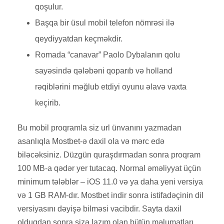
qoşulur.
Başqa bir üsul mobil telefon nömrəsi ilə
qeydiyyatdan keçməkdir.
Romada “canavar” Paolo Dybalanın qolu
sayəsində qələbəni qoparıb və holland
rəqiblərini məğlub etdiyi oyunu əlavə vaxta
keçirib.
Bu mobil proqramla siz url ünvanını yazmadan
asanlıqla Mostbet-ə daxil ola və mərc edə
biləcəksiniz. Düzgün quraşdırmadan sonra proqram
100 MB-a qədər yer tutacaq. Normal əməliyyat üçün
minimum tələblər – iOS 11.0 və ya daha yeni versiya
və 1 GB RAM-dır. Mostbet indir sonra istifadəçinin dil
versiyasını dəyişə bilməsi vacibdir. Sayta daxil
olduqdan sonra sizə lazım olan bütün məlumatları