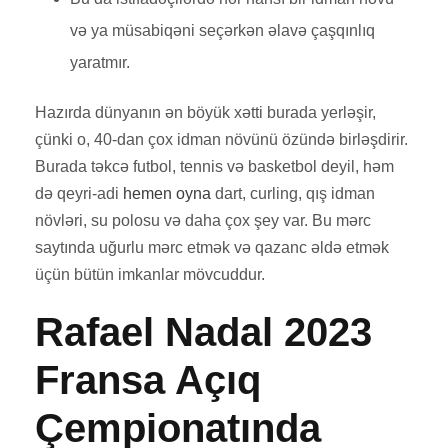
və ya müsabiqəni seçərkən əlavə çaşqınlıq
yaratmır.
Hazırda dünyanın ən böyük xətti burada yerləşir,
çünki o, 40-dan çox idman növünü özündə birləşdirir.
Burada təkcə futbol, tennis və basketbol deyil, həm
də qeyri-adi
hemen oyna
dart, curling, qış idman
növləri, su polosu və daha çox şey var. Bu mərc
saytında uğurlu mərc etmək və qazanc əldə etmək
üçün bütün imkanlar mövcuddur.
Rafael Nadal 2023
Fransa Açıq
Çempionatında