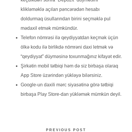
klikləməklə açılan pəncərədən hesabı
doldurmaq üsullarından birini seçməklə pul
mədaxil etmək mümkündür.
Telefon nömrəsi ilə qeydiyyatdan keçmək üçün
ölkə kodu ilə birlikdə nömrəni daxi letmək və
“qeydiyyat” düyməsinə toxunmağınız kifayət edir.
Şirkətin mobil tətbiqi həm də siz birbaşa olaraq
App Store üzərindən yükləyə bilərsiniz.
Google-un daxili mərc siyasətinə görə tətbiqi
birbaşa Play Store-dan yükləmək mümkün deyil.
PREVIOUS POST