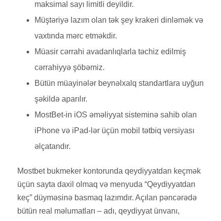
maksimal sayı limitli deyildir.
Müştəriyə lazım olan tək şey krakeri dinləmək və
vaxtında mərc etməkdir.
Müasir cərrahi avadanlıqlarla təchiz edilmiş
cərrahiyyə şöbəmiz.
Bütün müayinələr beynəlxalq standartlara uyğun
şəkildə aparılır.
MostBet-in iOS əməliyyat sisteminə sahib olan
iPhone və iPad-lər üçün mobil tətbiq versiyası
əlçatandır.
Mostbet bukmeker kontorunda qeydiyyatdan keçmək
üçün sayta daxil olmaq və menyuda “Qeydiyyatdan
keç” düyməsinə basmaq lazımdır. Açılan pəncərədə
bütün real məlumatları – adı, qeydiyyat ünvanı,