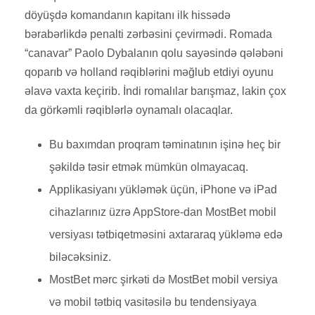
döyüşdə komandanın kapitanı ilk hissədə
bərabərlikdə penalti zərbəsini çevirmədi. Romada
“canavar” Paolo Dybalanın qolu sayəsində qələbəni
qoparıb və holland rəqiblərini məğlub etdiyi oyunu
əlavə vaxta keçirib. İndi romalılar barışmaz, lakin çox
da görkəmli rəqiblərlə oynamalı olacaqlar.
Bu baxımdan proqram təminatının işinə heç bir
şəkildə təsir etmək mümkün olmayacaq.
Applikasiyanı yükləmək üçün, iPhone və iPad
cihazlarınız üzrə AppStore-dan MostBet mobil
versiyası tətbiqetməsini axtararaq yükləmə edə
biləcəksiniz.
MostBet mərc şirkəti də MostBet mobil versiya
və mobil tətbiq vasitəsilə bu tendensiyaya