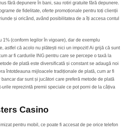
us fără depunere în bani, sau rotiri gratuite fără depunere.
rame de fidelitate, oferte promoționale pentru toți clienții
riunde și oricând, având posibilitatea de a îți accesa contul
cu 1% (conform legilor în vigoare), dar de exemplu
astfel că acolo nu plătești nici un impozit! Ai grijă că sunt
cum ar fi cardurile ING pentru care se percepe o taxă la
tode de plată este diversificată și constant se adaugă noi
ra întotdeauna mijloacele tradiționale de plată, cum ar fi
r bancar dar sunt și jucători care preferă metode de plată
-urile reprezintă premii speciale ce pot porni de la câțiva
ters Casino
mizat pentru mobil, ce poate fi accesat de pe orice telefon